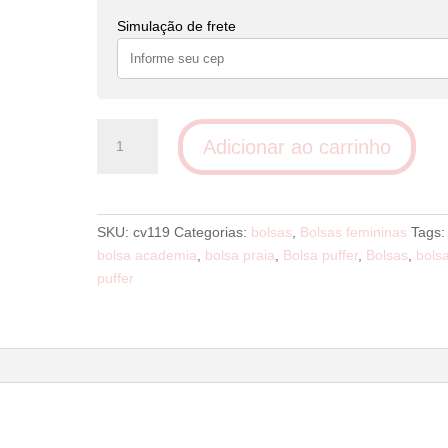
Simulação de frete
Bolsa
Adicionar ao carrinho
Puffer
Rosa
quantidade
SKU:
cv119
Categorias:
bolsas
,
Bolsas femininas
Tags:
bolsa academia
,
bolsa praia
,
Bolsa puffer
,
Bolsas
,
bols
puffer