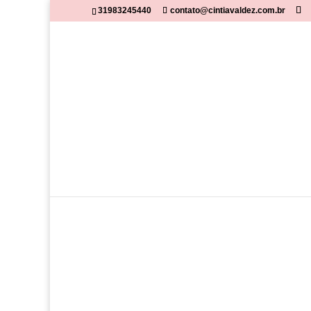
31983245440
contato@cintiavaldez.com.br
Início
/
bolsas
/ Bolsa Puffer Rosa