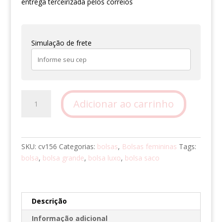
entrega terceirizada pelos correios
Simulação de frete
Bolsa
Adicionar ao carrinho
Saco
Luxo
quantidade
SKU:
cv156
Categorias:
bolsas
,
Bolsas femininas
Tags:
bolsa
,
bolsa grande
,
bolsa luxo
,
bolsa saco
Descrição
Informação adicional