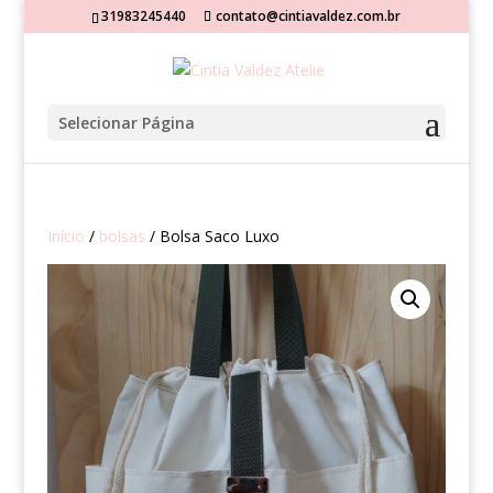
31983245440
contato@cintiavaldez.com.br
Selecionar Página
Início
/
bolsas
/ Bolsa Saco Luxo