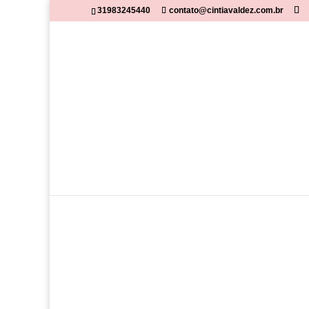
31983245440
contato@cintiavaldez.com.br
Início
/
Necessaire
/ Necessaire onda